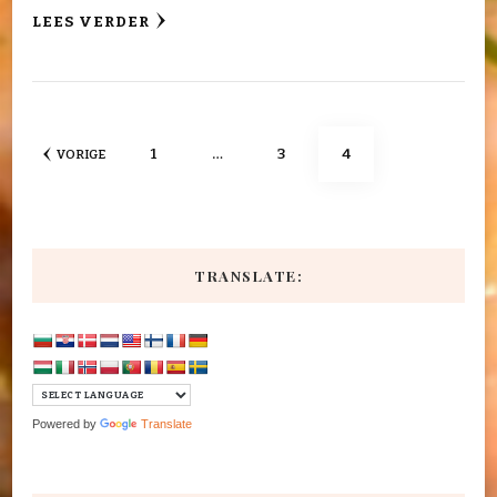
LEES VERDER
Berichten
PAGINA
PAGINA
PAGINA
1
…
3
4
VORIGE
paginering
TRANSLATE:
Powered by
Translate