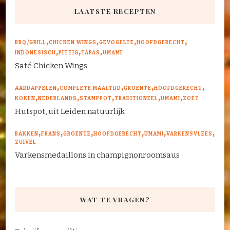
LAATSTE RECEPTEN
BBQ/GRILL
CHICKEN WINGS
GEVOGELTE
HOOFDGERECHT
INDONESISCH
PITTIG
TAPAS
UMAMI
Saté Chicken Wings
AARDAPPELEN
COMPLETE MAALTIJD
GROENTE
HOOFDGERECHT
KOKEN
NEDERLANDS
STAMPPOT
TRADITIONEEL
UMAMI
ZOET
Hutspot, uit Leiden natuurlijk
BAKKEN
FRANS
GROENTE
HOOFDGERECHT
UMAMI
VARKENSVLEES
ZUIVEL
Varkensmedaillons in champignonroomsaus
WAT TE VRAGEN?