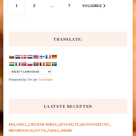
Berichten
PAGINA
PAGINA
PAGINA
1
2
…
7
VOLGENDE
paginering
TRANSLATE:
Powered by
Translate
LAATSTE RECEPTEN
BBQ/GRILL
CHICKEN WINGS
GEVOGELTE
HOOFDGERECHT
INDONESISCH
PITTIG
TAPAS
UMAMI