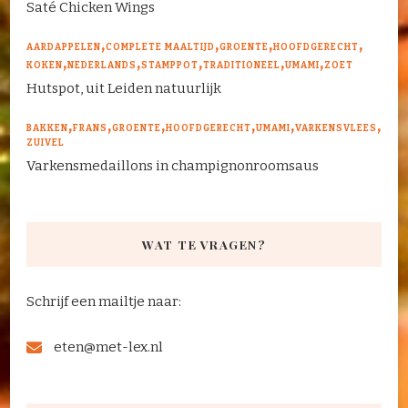
Saté Chicken Wings
AARDAPPELEN
COMPLETE MAALTIJD
GROENTE
HOOFDGERECHT
KOKEN
NEDERLANDS
STAMPPOT
TRADITIONEEL
UMAMI
ZOET
Hutspot, uit Leiden natuurlijk
BAKKEN
FRANS
GROENTE
HOOFDGERECHT
UMAMI
VARKENSVLEES
ZUIVEL
Varkensmedaillons in champignonroomsaus
WAT TE VRAGEN?
Schrijf een mailtje naar:
eten@met-lex.nl