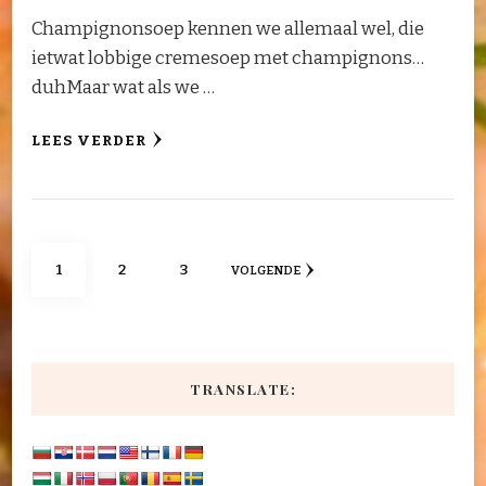
Champignonsoep kennen we allemaal wel, die
ietwat lobbige cremesoep met champignons…
duhMaar wat als we …
LEES VERDER
Berichten
PAGINA
PAGINA
PAGINA
1
2
3
VOLGENDE
paginering
TRANSLATE: