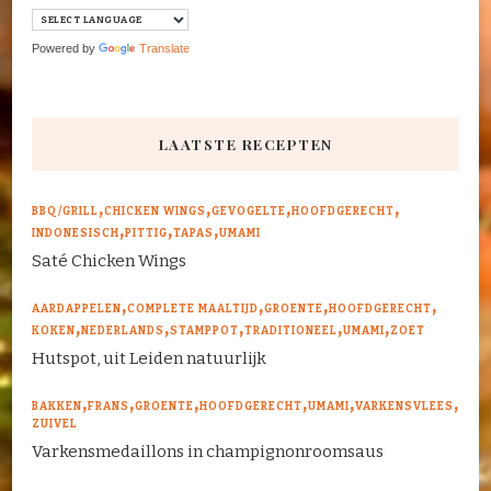
Powered by
Translate
LAATSTE RECEPTEN
BBQ/GRILL
CHICKEN WINGS
GEVOGELTE
HOOFDGERECHT
INDONESISCH
PITTIG
TAPAS
UMAMI
Saté Chicken Wings
AARDAPPELEN
COMPLETE MAALTIJD
GROENTE
HOOFDGERECHT
KOKEN
NEDERLANDS
STAMPPOT
TRADITIONEEL
UMAMI
ZOET
Hutspot, uit Leiden natuurlijk
BAKKEN
FRANS
GROENTE
HOOFDGERECHT
UMAMI
VARKENSVLEES
ZUIVEL
Varkensmedaillons in champignonroomsaus