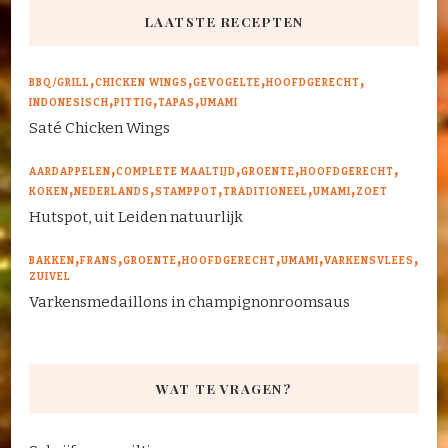
LAATSTE RECEPTEN
BBQ/GRILL
CHICKEN WINGS
GEVOGELTE
HOOFDGERECHT
INDONESISCH
PITTIG
TAPAS
UMAMI
Saté Chicken Wings
AARDAPPELEN
COMPLETE MAALTIJD
GROENTE
HOOFDGERECHT
KOKEN
NEDERLANDS
STAMPPOT
TRADITIONEEL
UMAMI
ZOET
Hutspot, uit Leiden natuurlijk
BAKKEN
FRANS
GROENTE
HOOFDGERECHT
UMAMI
VARKENSVLEES
ZUIVEL
Varkensmedaillons in champignonroomsaus
WAT TE VRAGEN?