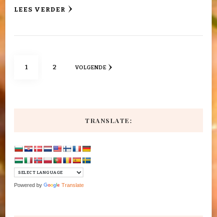
LEES VERDER
Berichten
PAGINA
PAGINA
1
2
VOLGENDE
paginering
TRANSLATE:
Powered by
Translate