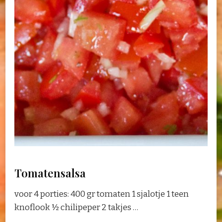
Tomatensalsa
voor 4 porties: 400 gr tomaten 1 sjalotje 1 teen
knoflook ½ chilipeper 2 takjes …