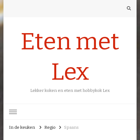
Eten met
Lex
Lekker koken en eten met hobbykok Lex
In de keuken
Regio
Spaans