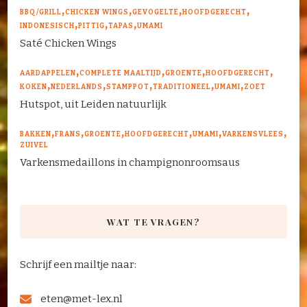
BBQ/GRILL
CHICKEN WINGS
GEVOGELTE
HOOFDGERECHT
INDONESISCH
PITTIG
TAPAS
UMAMI
Saté Chicken Wings
AARDAPPELEN
COMPLETE MAALTIJD
GROENTE
HOOFDGERECHT
KOKEN
NEDERLANDS
STAMPPOT
TRADITIONEEL
UMAMI
ZOET
Hutspot, uit Leiden natuurlijk
BAKKEN
FRANS
GROENTE
HOOFDGERECHT
UMAMI
VARKENSVLEES
ZUIVEL
Varkensmedaillons in champignonroomsaus
WAT TE VRAGEN?
Schrijf een mailtje naar:
eten@met-lex.nl