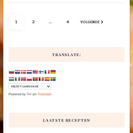
Berichten
PAGINA
PAGINA
PAGINA
1
2
…
4
VOLGENDE
paginering
TRANSLATE:
Powered by
Translate
LAATSTE RECEPTEN