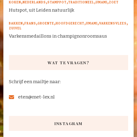
KOKEN
NEDERLANDS
STAMPPOT
TRADITIONEEL
UMAMI
ZOET
Hutspot, uit Leiden natuurlijk
BAKKEN
FRANS
GROENTE
HOOFDGERECHT
UMAMI
VARKENSVLEES
ZUIVEL
Varkensmedaillons in champignonroomsaus
WAT TE VRAGEN?
Schrijf een mailtje naar:
eten@met-lex.nl
INSTAGRAM