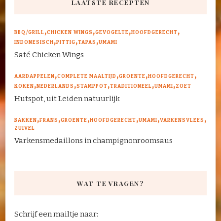
LAATSTE RECEPTEN
BBQ/GRILL
CHICKEN WINGS
GEVOGELTE
HOOFDGERECHT
INDONESISCH
PITTIG
TAPAS
UMAMI
Saté Chicken Wings
AARDAPPELEN
COMPLETE MAALTIJD
GROENTE
HOOFDGERECHT
KOKEN
NEDERLANDS
STAMPPOT
TRADITIONEEL
UMAMI
ZOET
Hutspot, uit Leiden natuurlijk
BAKKEN
FRANS
GROENTE
HOOFDGERECHT
UMAMI
VARKENSVLEES
ZUIVEL
Varkensmedaillons in champignonroomsaus
WAT TE VRAGEN?
Schrijf een mailtje naar: