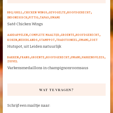
BBQ/GRILL
CHICKEN WINGS
GEVOGELTE
HOOFDGERECHT
INDONESISCH
PITTIG
TAPAS
UMAMI
Saté Chicken Wings
AARDAPPELEN
COMPLETE MAALTIJD
GROENTE
HOOFDGERECHT
KOKEN
NEDERLANDS
STAMPPOT
TRADITIONEEL
UMAMI
ZOET
Hutspot, uit Leiden natuurlijk
BAKKEN
FRANS
GROENTE
HOOFDGERECHT
UMAMI
VARKENSVLEES
ZUIVEL
Varkensmedaillons in champignonroomsaus
WAT TE VRAGEN?
Schrijf een mailtje naar: