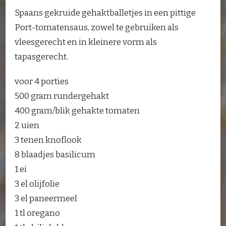
Spaans gekruide gehaktballetjes in een pittige
Port-tomatensaus, zowel te gebruiken als
vleesgerecht en in kleinere vorm als
tapasgerecht.
voor 4 porties
500 gram rundergehakt
400 gram/blik gehakte tomaten
2 uien
3 tenen knoflook
8 blaadjes basilicum
1 ei
3 el olijfolie
3 el paneermeel
1 tl oregano