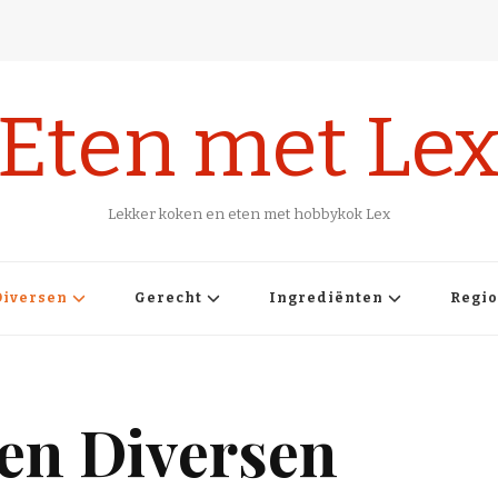
Eten met Le
Lekker koken en eten met hobbykok Lex
Diversen
Gerecht
Ingrediënten
Regi
en Diversen