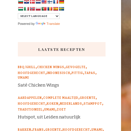
Powered by
Translate
LAATSTE RECEPTEN
BBQ/GRILL
CHICKEN WINGS
GEVOGELTE
HOOFDGERECHT
INDONESISCH
PITTIG
TAPAS
UMAMI
Saté Chicken Wings
AARDAPPELEN
COMPLETE MAALTIJD
GROENTE
HOOFDGERECHT
KOKEN
NEDERLANDS
STAMPPOT
TRADITIONEEL
UMAMI
ZOET
Hutspot, uit Leiden natuurlijk
BAKKEN
FRANS
GROENTE
HOOFDGERECHT
UMAMI