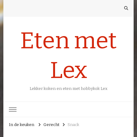
Eten met
Lex
Lekker koken en eten met hobbykok Lex
In de keuken
Gerecht
Snack