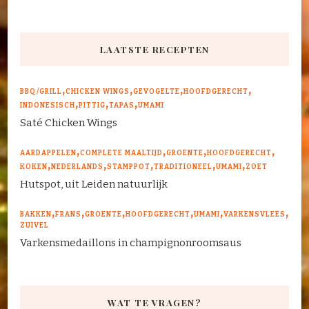
LAATSTE RECEPTEN
BBQ/GRILL
CHICKEN WINGS
GEVOGELTE
HOOFDGERECHT
INDONESISCH
PITTIG
TAPAS
UMAMI
Saté Chicken Wings
AARDAPPELEN
COMPLETE MAALTIJD
GROENTE
HOOFDGERECHT
KOKEN
NEDERLANDS
STAMPPOT
TRADITIONEEL
UMAMI
ZOET
Hutspot, uit Leiden natuurlijk
BAKKEN
FRANS
GROENTE
HOOFDGERECHT
UMAMI
VARKENSVLEES
ZUIVEL
Varkensmedaillons in champignonroomsaus
WAT TE VRAGEN?