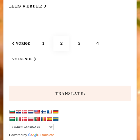
LEES VERDER
Berichten
PAGINA
PAGINA
PAGINA
PAGINA
1
2
3
4
VORIGE
paginering
VOLGENDE
TRANSLATE:
Powered by
Translate