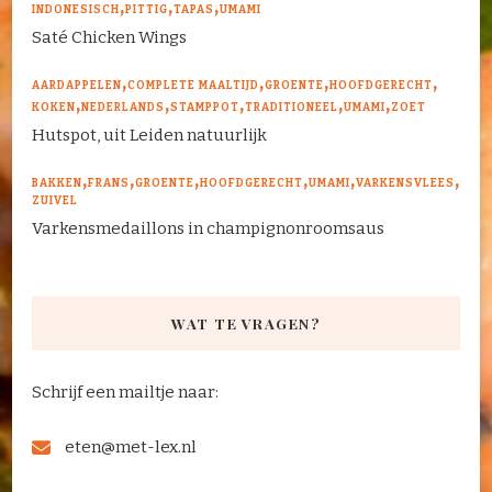
INDONESISCH
PITTIG
TAPAS
UMAMI
Saté Chicken Wings
AARDAPPELEN
COMPLETE MAALTIJD
GROENTE
HOOFDGERECHT
KOKEN
NEDERLANDS
STAMPPOT
TRADITIONEEL
UMAMI
ZOET
Hutspot, uit Leiden natuurlijk
BAKKEN
FRANS
GROENTE
HOOFDGERECHT
UMAMI
VARKENSVLEES
ZUIVEL
Varkensmedaillons in champignonroomsaus
WAT TE VRAGEN?
Schrijf een mailtje naar:
eten@met-lex.nl