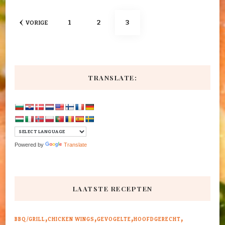
Berichten
PAGINA
PAGINA
PAGINA
1
2
3
VORIGE
paginering
TRANSLATE:
Powered by
Translate
LAATSTE RECEPTEN
BBQ/GRILL
CHICKEN WINGS
GEVOGELTE
HOOFDGERECHT