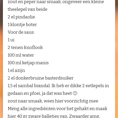
zout en peper naar smaak, ongeveer een kleine
theelepel van beide
2 el pindaolie
1 klontje boter
Voor de saus:
1 ui
2 tenen knoflook
100 ml water
100 ml ketjap manis
1 el azijn
2 el donkerbruine basterdsuiker
1,5 el sambal brandal. Ik heb er dikke 2 eetlepels in
gedaan en pfoei, ja dat was heet 🙂
zout naar smaak, wees hier voorzichtig mee
Meng alle ingrediënten voor het gehakt en maak
hier 40 gr zware balletjes van. Zwaarder amg,