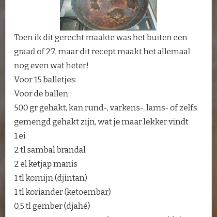
Toen ik dit gerecht maakte was het buiten een
graad of 27, maar dit recept maakt het allemaal
nog even wat heter!
Voor 15 balletjes:
Voor de ballen:
500 gr gehakt, kan rund-, varkens-, lams- of zelfs
gemengd gehakt zijn, wat je maar lekker vindt
1 ei
2 tl sambal brandal
2 el ketjap manis
1 tl komijn (djintan)
1 tl koriander (ketoembar)
0,5 tl gember (djahé)