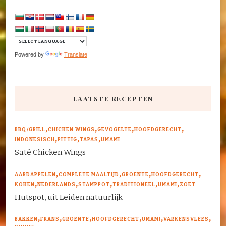
Powered by
Translate
LAATSTE RECEPTEN
BBQ/GRILL
CHICKEN WINGS
GEVOGELTE
HOOFDGERECHT
INDONESISCH
PITTIG
TAPAS
UMAMI
Saté Chicken Wings
AARDAPPELEN
COMPLETE MAALTIJD
GROENTE
HOOFDGERECHT
KOKEN
NEDERLANDS
STAMPPOT
TRADITIONEEL
UMAMI
ZOET
Hutspot, uit Leiden natuurlijk
BAKKEN
FRANS
GROENTE
HOOFDGERECHT
UMAMI
VARKENSVLEES