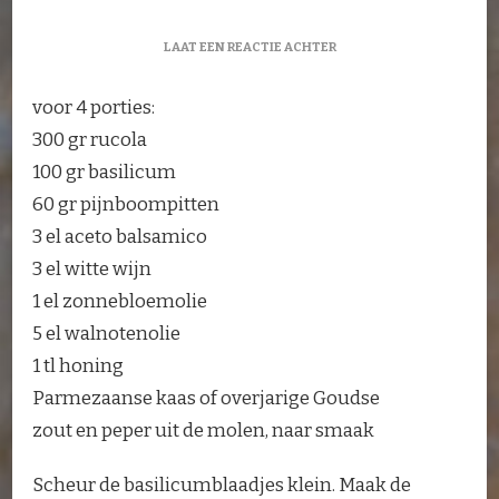
OP
LAAT EEN REACTIE ACHTER
BASILICUM-
RUCOLASALADE
voor 4 porties:
300 gr rucola
100 gr basilicum
60 gr pijnboompitten
3 el aceto balsamico
3 el witte wijn
1 el zonnebloemolie
5 el walnotenolie
1 tl honing
Parmezaanse kaas of overjarige Goudse
zout en peper uit de molen, naar smaak
Scheur de basilicumblaadjes klein. Maak de