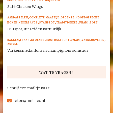
INDONESISCH
PITTIG
TAPAS
UMAMI
Saté Chicken Wings
AARDAPPELEN
COMPLETE MAALTIJD
GROENTE
HOOFDGERECHT
KOKEN
NEDERLANDS
STAMPPOT
TRADITIONEEL
UMAMI
ZOET
Hutspot, uit Leiden natuurlijk
BAKKEN
FRANS
GROENTE
HOOFDGERECHT
UMAMI
VARKENSVLEES
ZUIVEL
Varkensmedaillons in champignonroomsaus
WAT TE VRAGEN?
Schrijf een mailtje naar:
eten@met-lex.nl