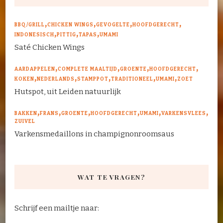
BBQ/GRILL
CHICKEN WINGS
GEVOGELTE
HOOFDGERECHT
INDONESISCH
PITTIG
TAPAS
UMAMI
Saté Chicken Wings
AARDAPPELEN
COMPLETE MAALTIJD
GROENTE
HOOFDGERECHT
KOKEN
NEDERLANDS
STAMPPOT
TRADITIONEEL
UMAMI
ZOET
Hutspot, uit Leiden natuurlijk
BAKKEN
FRANS
GROENTE
HOOFDGERECHT
UMAMI
VARKENSVLEES
ZUIVEL
Varkensmedaillons in champignonroomsaus
WAT TE VRAGEN?
Schrijf een mailtje naar: