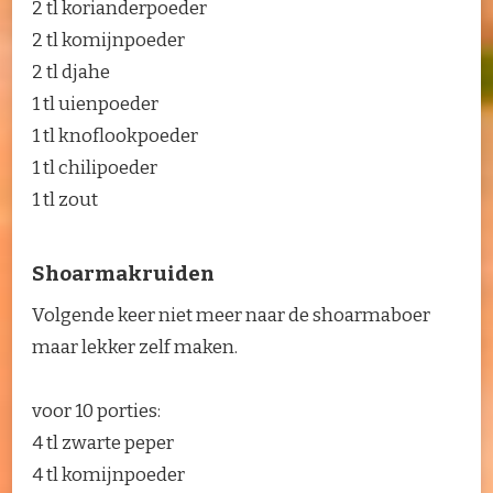
2 tl korianderpoeder
2 tl komijnpoeder
2 tl djahe
1 tl uienpoeder
1 tl knoflookpoeder
1 tl chilipoeder
1 tl zout
Shoarmakruiden
Volgende keer niet meer naar de shoarmaboer
maar lekker zelf maken.
voor 10 porties:
4 tl zwarte peper
4 tl komijnpoeder