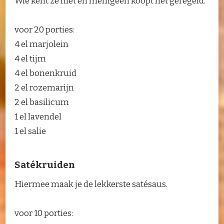
Wie kent ze niet en menigeen koopt het geregeld.
voor 20 porties:
4 el marjolein
4 el tijm
4 el bonenkruid
2 el rozemarijn
2 el basilicum
1 el lavendel
1 el salie
Satékruiden
Hiermee maak je de lekkerste satésaus.
voor 10 porties: