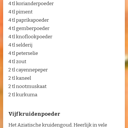
4 tl korianderpoeder
4 tl piment
4 tl paprikapoeder
4 tl gemberpoeder
4 tl knoflookpoeder
4 tl selderij
4 tl peterselie
4 tl zout
2 tl cayennepeper
2 tl kaneel
2 tl nootmuskaat
2 tl kurkuma
Vijfkruidenpoeder
Het Aziatische kruidengoud. Heerlijk in vele