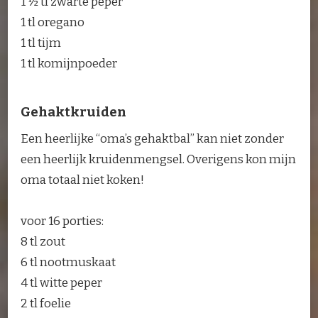
1 ½ tl zwarte peper
1 tl oregano
1 tl tijm
1 tl komijnpoeder
Gehaktkruiden
Een heerlijke “oma’s gehaktbal” kan niet zonder
een heerlijk kruidenmengsel. Overigens kon mijn
oma totaal niet koken!
voor 16 porties:
8 tl zout
6 tl nootmuskaat
4 tl witte peper
2 tl foelie