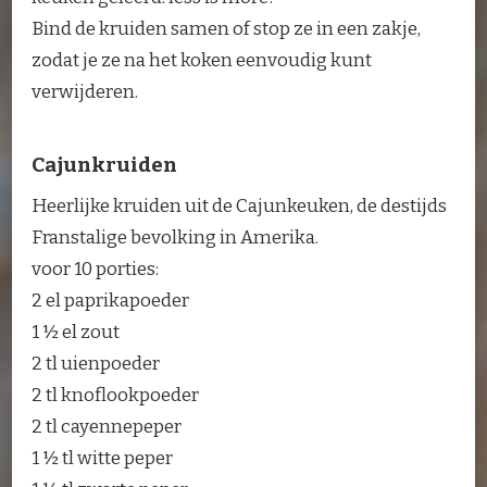
Bind de kruiden samen of stop ze in een zakje,
zodat je ze na het koken eenvoudig kunt
verwijderen.
Cajunkruiden
Heerlijke kruiden uit de Cajunkeuken, de destijds
Franstalige bevolking in Amerika.
voor 10 porties:
2 el paprikapoeder
1 ½ el zout
2 tl uienpoeder
2 tl knoflookpoeder
2 tl cayennepeper
1 ½ tl witte peper