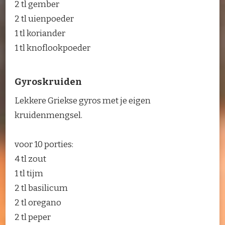
2 tl gember
2 tl uienpoeder
1 tl koriander
1 tl knoflookpoeder
Gyroskruiden
Lekkere Griekse gyros met je eigen
kruidenmengsel.
voor 10 porties:
4 tl zout
1 tl tijm
2 tl basilicum
2 tl oregano
2 tl peper