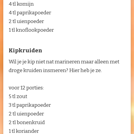
4 tl komijn
4 tl paprikapoeder
2 tl uienpoeder
1 tl knoflookpoeder
Kipkruiden
Wil je je kip niet nat marineren maar alleen met
droge kruiden insmeren? Hier heb je ze.
voor 12 porties:
5 tl zout
3 tl paprikapoeder
2 tl uienpoeder
2 tl bonenkruid
1 tl koriander