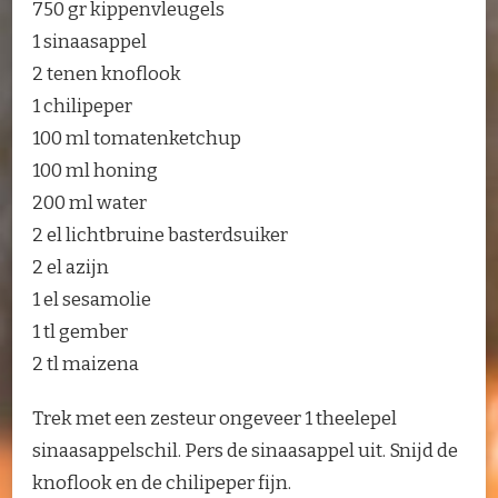
750 gr kippenvleugels
1 sinaasappel
2 tenen knoflook
1 chilipeper
100 ml tomatenketchup
100 ml honing
200 ml water
2 el lichtbruine basterdsuiker
2 el azijn
1 el sesamolie
1 tl gember
2 tl maizena
Trek met een zesteur ongeveer 1 theelepel
sinaasappelschil. Pers de sinaasappel uit. Snijd de
knoflook en de chilipeper fijn.