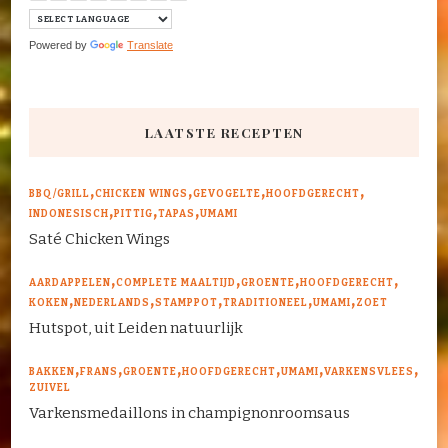
Powered by
Translate
LAATSTE RECEPTEN
BBQ/GRILL
CHICKEN WINGS
GEVOGELTE
HOOFDGERECHT
INDONESISCH
PITTIG
TAPAS
UMAMI
Saté Chicken Wings
AARDAPPELEN
COMPLETE MAALTIJD
GROENTE
HOOFDGERECHT
KOKEN
NEDERLANDS
STAMPPOT
TRADITIONEEL
UMAMI
ZOET
Hutspot, uit Leiden natuurlijk
BAKKEN
FRANS
GROENTE
HOOFDGERECHT
UMAMI
VARKENSVLEES
ZUIVEL
Varkensmedaillons in champignonroomsaus