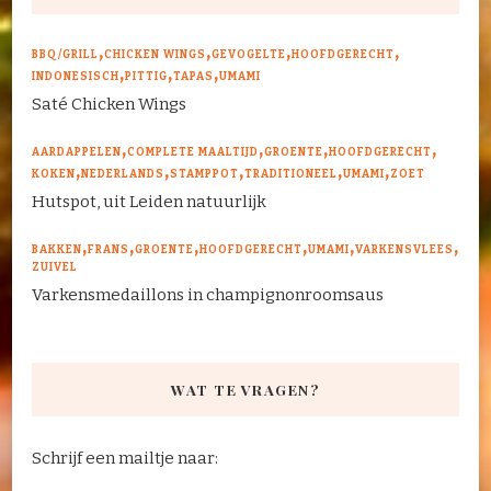
BBQ/GRILL
CHICKEN WINGS
GEVOGELTE
HOOFDGERECHT
INDONESISCH
PITTIG
TAPAS
UMAMI
Saté Chicken Wings
AARDAPPELEN
COMPLETE MAALTIJD
GROENTE
HOOFDGERECHT
KOKEN
NEDERLANDS
STAMPPOT
TRADITIONEEL
UMAMI
ZOET
Hutspot, uit Leiden natuurlijk
BAKKEN
FRANS
GROENTE
HOOFDGERECHT
UMAMI
VARKENSVLEES
ZUIVEL
Varkensmedaillons in champignonroomsaus
WAT TE VRAGEN?
Schrijf een mailtje naar: