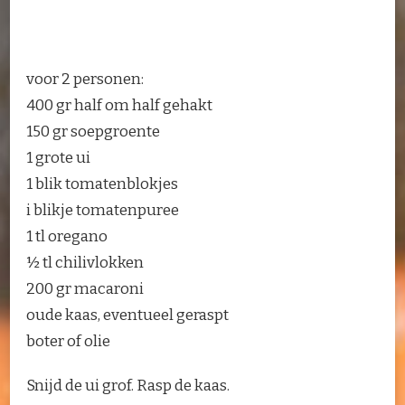
voor 2 personen:
400 gr half om half gehakt
150 gr soepgroente
1 grote ui
1 blik tomatenblokjes
i blikje tomatenpuree
1 tl oregano
½ tl chilivlokken
200 gr macaroni
oude kaas, eventueel geraspt
boter of olie
Snijd de ui grof. Rasp de kaas.