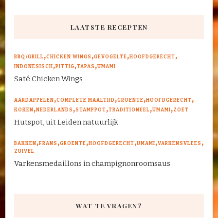
LAATSTE RECEPTEN
BBQ/GRILL
CHICKEN WINGS
GEVOGELTE
HOOFDGERECHT
INDONESISCH
PITTIG
TAPAS
UMAMI
Saté Chicken Wings
AARDAPPELEN
COMPLETE MAALTIJD
GROENTE
HOOFDGERECHT
KOKEN
NEDERLANDS
STAMPPOT
TRADITIONEEL
UMAMI
ZOET
Hutspot, uit Leiden natuurlijk
BAKKEN
FRANS
GROENTE
HOOFDGERECHT
UMAMI
VARKENSVLEES
ZUIVEL
Varkensmedaillons in champignonroomsaus
WAT TE VRAGEN?