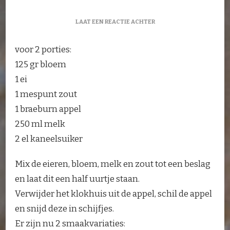
OP
LAAT EEN REACTIE ACHTER
PANNENKOEK
MET
voor 2 porties:
APPEL
EN
125 gr bloem
KANEELSUIKER
1 ei
1 mespunt zout
1 braeburn appel
250 ml melk
2 el kaneelsuiker
Mix de eieren, bloem, melk en zout tot een beslag
en laat dit een half uurtje staan.
Verwijder het klokhuis uit de appel, schil de appel
en snijd deze in schijfjes.
Er zijn nu 2 smaakvariaties: