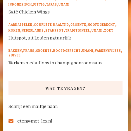
INDONESISCH
PITTIG
TAPAS
UMAMI
Saté Chicken Wings
AARDAPPELEN
COMPLETE MAALTIJD
GROENTE
HOOFDGERECHT
KOKEN
NEDERLANDS
STAMPPOT
TRADITIONEEL
UMAMI
ZOET
Hutspot, uit Leiden natuurlijk
BAKKEN
FRANS
GROENTE
HOOFDGERECHT
UMAMI
VARKENSVLEES
ZUIVEL
Varkensmedaillons in champignonroomsaus
WAT TE VRAGEN?
Schrijf een mailtje naar:
eten@met-lex.nl