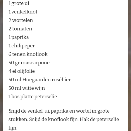
1 grote ui
1 venkelknol
2 wortelen
2 tomaten
1 paprika
1 chilipeper
6 tenen knoflook
50 gr mascarpone
4 el olijfolie
50 ml Hoegaarden rosébier
50 ml witte wijn
1 bos platte peterselie
Snijd de venkel, ui, paprika en wortel in grote
stukken. Snijd de knoflook fijn. Hak de peterselie
fijn.