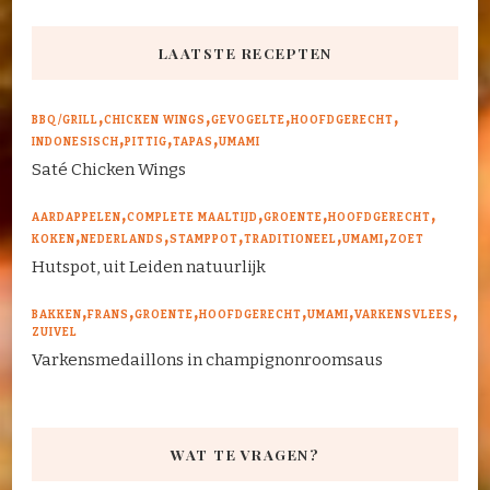
LAATSTE RECEPTEN
BBQ/GRILL
CHICKEN WINGS
GEVOGELTE
HOOFDGERECHT
INDONESISCH
PITTIG
TAPAS
UMAMI
Saté Chicken Wings
AARDAPPELEN
COMPLETE MAALTIJD
GROENTE
HOOFDGERECHT
KOKEN
NEDERLANDS
STAMPPOT
TRADITIONEEL
UMAMI
ZOET
Hutspot, uit Leiden natuurlijk
BAKKEN
FRANS
GROENTE
HOOFDGERECHT
UMAMI
VARKENSVLEES
ZUIVEL
Varkensmedaillons in champignonroomsaus
WAT TE VRAGEN?