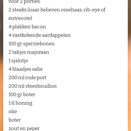
voor 2 porties:
2 steaks (naar believen ossehaas, rib-eye of
entrecote)
4 plakken bacon
4 vastkokende aardappelen
100 gr sperziebonen
2 takjes majoraan
1 sjalotje
4 blaadjes salie
200 ml rode port
200 ml vleesbouillon
100 gr boter
1 tl honing
olie
boter
zout en peper