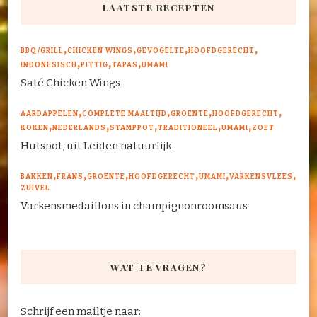
LAATSTE RECEPTEN
BBQ/GRILL
CHICKEN WINGS
GEVOGELTE
HOOFDGERECHT
INDONESISCH
PITTIG
TAPAS
UMAMI
Saté Chicken Wings
AARDAPPELEN
COMPLETE MAALTIJD
GROENTE
HOOFDGERECHT
KOKEN
NEDERLANDS
STAMPPOT
TRADITIONEEL
UMAMI
ZOET
Hutspot, uit Leiden natuurlijk
BAKKEN
FRANS
GROENTE
HOOFDGERECHT
UMAMI
VARKENSVLEES
ZUIVEL
Varkensmedaillons in champignonroomsaus
WAT TE VRAGEN?
Schrijf een mailtje naar: