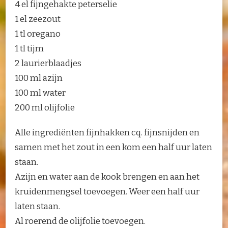
4 el fijngehakte peterselie
1 el zeezout
1 tl oregano
1 tl tijm
2 laurierblaadjes
100 ml azijn
100 ml water
200 ml olijfolie
Alle ingrediënten fijnhakken cq. fijnsnijden en
samen met het zout in een kom een half uur laten
staan.
Azijn en water aan de kook brengen en aan het
kruidenmengsel toevoegen. Weer een half uur
laten staan.
Al roerend de olijfolie toevoegen.