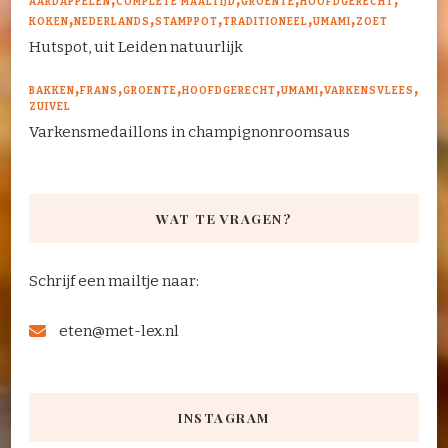
AARDAPPELEN
COMPLETE MAALTIJD
GROENTE
HOOFDGERECHT
KOKEN
NEDERLANDS
STAMPPOT
TRADITIONEEL
UMAMI
ZOET
Hutspot, uit Leiden natuurlijk
BAKKEN
FRANS
GROENTE
HOOFDGERECHT
UMAMI
VARKENSVLEES
ZUIVEL
Varkensmedaillons in champignonroomsaus
WAT TE VRAGEN?
Schrijf een mailtje naar:
eten@met-lex.nl
INSTAGRAM