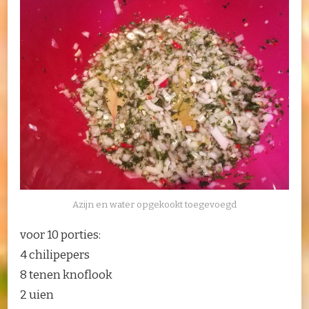
Azijn en water opgekookt toegevoegd
voor 10 porties:
4 chilipepers
8 tenen knoflook
2 uien